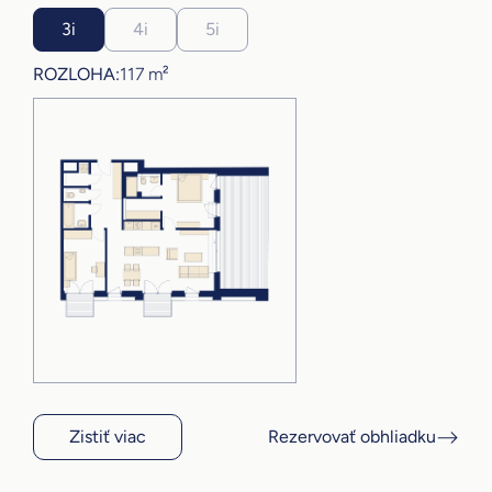
3i
4i
5i
ROZLOHA:
117 m²
Zistiť viac
Rezervovať obhliadku