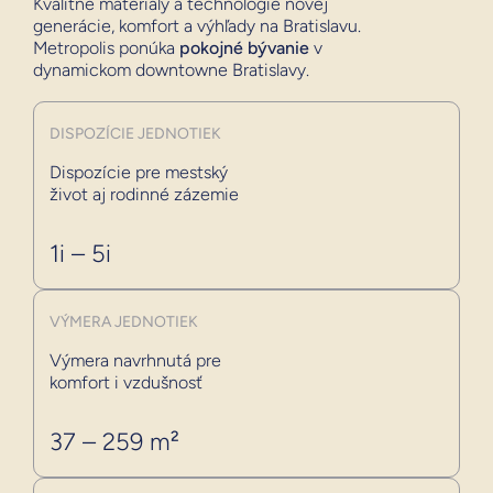
Kvalitné materiály a technológie novej
generácie, komfort a výhľady na Bratislavu.
Metropolis ponúka
pokojné bývanie
v
dynamickom downtowne Bratislavy.
DISPOZÍCIE JEDNOTIEK
Dispozície pre mestský
život aj rodinné zázemie
1i – 5i
VÝMERA JEDNOTIEK
Výmera navrhnutá pre
komfort i vzdušnosť
37 – 259 m²