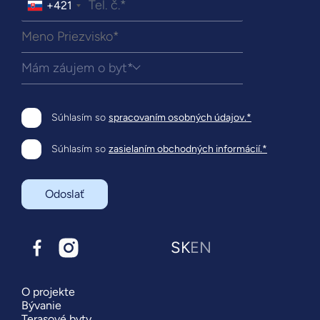
+421
Mám záujem o byt*
Súhlasím so
spracovaním osobných údajov.*
Súhlasím so
zasielaním obchodných informácií.*
Odoslať
SK
EN
O projekte
Bývanie
Terasové byty