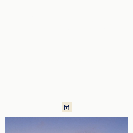
Objavte benefity
najprémiovejšej adresy v
meste
Spoznať lokalitu