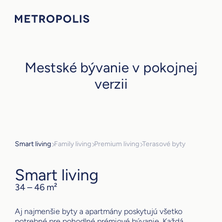
Mestské bývanie v pokojnej
verzii
Smart living
Family living
Premium living
Terasové byty
Smart living
34 – 46 m²
Aj najmenšie byty a apartmány poskytujú všetko
potrebné pre pohodlné prémiové bývanie. Každá