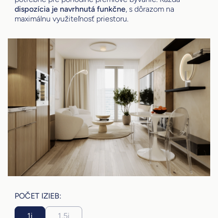
dispozícia je navrhnutá funkčne
, s dôrazom na
maximálnu využiteľnosť priestoru.
POČET IZIEB:
1i
1,5i