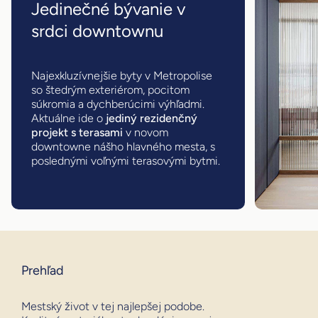
Jedinečné bývanie v
srdci downtownu
Najexkluzívnejšie byty v Metropolise
so štedrým exteriérom, pocitom
súkromia a dychberúcimi výhľadmi.
Aktuálne ide o
jediný rezidenčný
projekt s terasami
v novom
downtowne nášho hlavného mesta, s
poslednými voľnými terasovými bytmi.
Prehľad
Mestský život v tej najlepšej podobe.