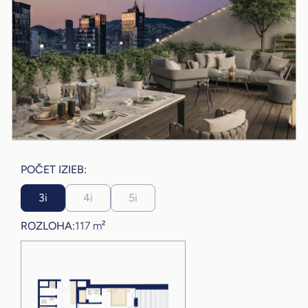
POČET IZIEB:
3i
4i
5i
ROZLOHA:
117 m²