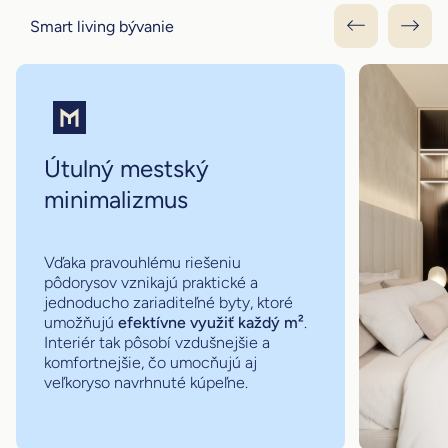
Smart living bývanie
Útulný mestský
minimalizmus
Vďaka pravouhlému riešeniu
pôdorysov vznikajú praktické a
jednoducho zariaditeľné byty, ktoré
umožňujú
efektívne využiť každý m²
.
Interiér tak pôsobí vzdušnejšie a
komfortnejšie, čo umocňujú aj
veľkoryso navrhnuté kúpeľne.