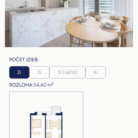
POČET IZIEB:
2i
3i
3i (väčší)
4i
ROZLOHA:
54,40 m²