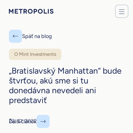
Späť na blog
O Mint Investments
„Bratislavský Manhattan“ bude
štvrťou, akú sme si tu
donedávna nevedeli ani
predstaviť
22. 12. 2022
Ďalší článok