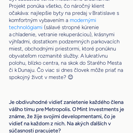
Projekt ponúka všetko, čo náročný klient
očakáva: najlepšie byty na predaj v Bratislave s
komfortným vybavením a
modernými
technológiami
(sálavé stropné kúrenie
a chladenie, vetranie rekuperáciou), krásnymi
výhľadmi, dostatkom podzemných parkovacích
miest, obchodnými priestormi, ktoré ponúknu
obyvateľom rozmanité služby. A lukratívnu
polohu, blízko centra, na skok do Starého Mesta
či k Dunaju. Čo viac si dnes človek môže priať na
spokojný život v meste? 😊
Je obdivuhodné vidieť zanietenie každého člena
vášho tímu pre Metropolis. O Mint Investments je
známe, že žije svojimi developmentami, čo je
vidieť na každom z nich. Na akých ďalších v
súčasnosti pracujete?