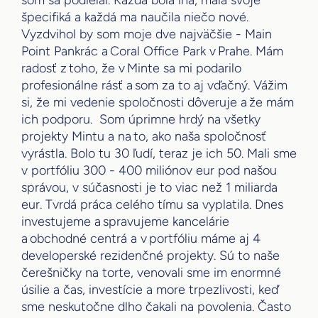
špecifiká a každá ma naučila niečo nové.
Vyzdvihol by som moje dve najväčšie - Main
Point Pankrác a Coral Office Park v Prahe. Mám
radosť z toho, že v Minte sa mi podarilo
profesionálne rásť a som za to aj vďačný. Vážim
si, že mi vedenie spoločnosti dôveruje a že mám
ich podporu. Som úprimne hrdý na všetky
projekty Mintu a na to, ako naša spoločnosť
vyrástla. Bolo tu 30 ľudí, teraz je ich 50. Mali sme
v portfóliu 300 - 400 miliónov eur pod našou
správou, v súčasnosti je to viac než 1 miliarda
eur. Tvrdá práca celého tímu sa vyplatila. Dnes
investujeme a spravujeme kancelárie
a obchodné centrá a v portfóliu máme aj 4
developerské rezidenčné projekty. Sú to naše
čerešničky na torte, venovali sme im enormné
úsilie a čas, investície a more trpezlivosti, keď
sme neskutočne dlho čakali na povolenia. Často