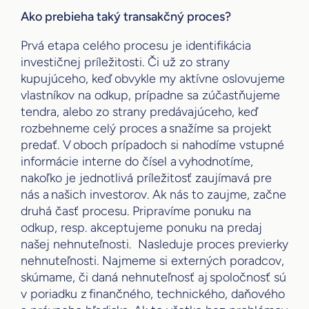
Ako prebieha taký transakčný proces?
Prvá etapa celého procesu je identifikácia
investičnej príležitosti. Či už zo strany
kupujúceho, keď obvykle my aktívne oslovujeme
vlastníkov na odkup, prípadne sa zúčastňujeme
tendra, alebo zo strany predávajúceho, keď
rozbehneme celý proces a snažíme sa projekt
predať. V oboch prípadoch si nahodíme vstupné
informácie interne do čísel a vyhodnotíme,
nakoľko je jednotlivá príležitosť zaujímavá pre
nás a našich investorov. Ak nás to zaujme, začne
druhá časť procesu. Pripravíme ponuku na
odkup, resp. akceptujeme ponuku na predaj
našej nehnuteľnosti. Nasleduje proces previerky
nehnuteľnosti. Najmeme si externých poradcov,
skúmame, či daná nehnuteľnosť aj spoločnosť sú
v poriadku z finančného, technického, daňového