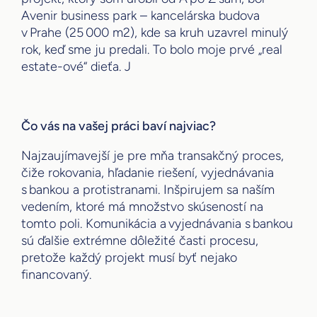
Avenir business park – kancelárska budova
v Prahe (25 000 m2), kde sa kruh uzavrel minulý
rok, keď sme ju predali. To bolo moje prvé „real
estate-ové“ dieťa. J
Čo vás na vašej práci baví najviac?
Najzaujímavejší je pre mňa transakčný proces,
čiže rokovania, hľadanie riešení, vyjednávania
s bankou a protistranami. Inšpirujem sa naším
vedením, ktoré má množstvo skúseností na
tomto poli. Komunikácia a vyjednávania s bankou
sú ďalšie extrémne dôležité časti procesu,
pretože každý projekt musí byť nejako
financovaný.