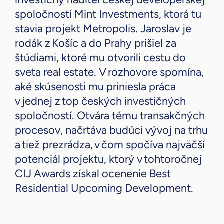
spoločnosti Mint Investments, ktorá tu
stavia projekt Metropolis. Jaroslav je
rodák z Košíc a do Prahy prišiel za
štúdiami, ktoré mu otvorili cestu do
sveta real estate. V rozhovore spomína,
aké skúsenosti mu priniesla práca
v jednej z top českých investičných
spoločností. Otvára tému transakčných
procesov, načrtáva budúci vývoj na trhu
a tiež prezrádza, v čom spočíva najväčší
potenciál projektu, ktorý v tohtoročnej
CIJ Awards získal ocenenie Best
Residential Upcoming Development.