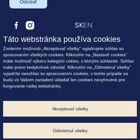
Odoslať
SK
EN
Táto webstránka používa cookies
O projekte
Zvolením možnosti „Akceptovať všetky“ vyjadrujete súhlas so
Bývanie
spracovaním všetkých cookies. Kliknutím na „Nastaviť cookies“
Terasové byty
máte možnosť výberu kategórií cokies, s ktorými súhlasíte. Súhlas
Lokalita
máte právo kedykoľvek odvolať. Kliknutím na „Odmietnuť všetky“
Blog
vyjadríte nesúhlas so spracovaním cookies, v tomto prípade sa
Kontakt
budú vo Vašom zariadení ukladať len cookies nevyhnutné pre
fungovanie našej webstránky.
Súhlas na marketingové oslovovanie
Zásady využívania cookies
Ochrana osobných údajov
Nastavenia cookies
Akceptovať všetky
Developer projektu:
Odmietnuť všetky