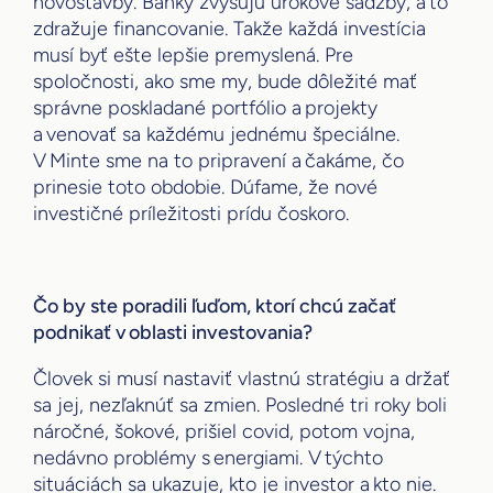
novostavby. Banky zvyšujú úrokové sadzby, a to
zdražuje financovanie. Takže každá investícia
musí byť ešte lepšie premyslená. Pre
spoločnosti, ako sme my, bude dôležité mať
správne poskladané portfólio a projekty
a venovať sa každému jednému špeciálne.
V Minte sme na to pripravení a čakáme, čo
prinesie toto obdobie. Dúfame, že nové
investičné príležitosti prídu čoskoro.
Čo by ste poradili ľuďom, ktorí chcú začať
podnikať v oblasti investovania?
Človek si musí nastaviť vlastnú stratégiu a držať
sa jej, nezľaknúť sa zmien. Posledné tri roky boli
náročné, šokové, prišiel covid, potom vojna,
nedávno problémy s energiami. V týchto
situáciách sa ukazuje, kto je investor a kto nie.