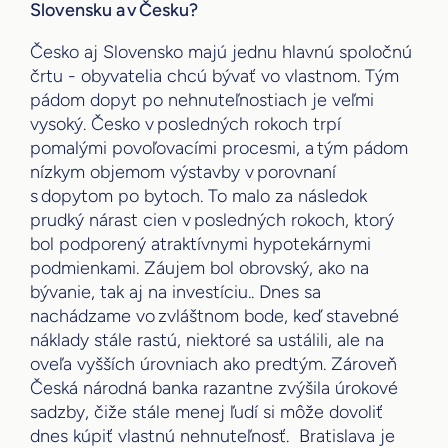
Slovensku a v Česku?
Česko aj Slovensko majú jednu hlavnú spoločnú
črtu - obyvatelia chcú bývať vo vlastnom. Tým
pádom dopyt po nehnuteľnostiach je veľmi
vysoký. Česko v posledných rokoch trpí
pomalými povoľovacími procesmi, a tým pádom
nízkym objemom výstavby v porovnaní
s dopytom po bytoch. To malo za následok
prudký nárast cien v posledných rokoch, ktorý
bol podporený atraktívnymi hypotekárnymi
podmienkami. Záujem bol obrovský, ako na
bývanie, tak aj na investíciu.. Dnes sa
nachádzame vo zvláštnom bode, keď stavebné
náklady stále rastú, niektoré sa ustálili, ale na
oveľa vyšších úrovniach ako predtým. Zároveň
Česká národná banka razantne zvýšila úrokové
sadzby, čiže stále menej ľudí si môže dovoliť
dnes kúpiť vlastnú nehnuteľnosť. Bratislava je