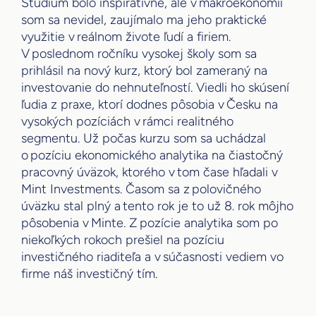
Štúdium bolo inšpiratívne, ale v makroekonómii
som sa nevidel, zaujímalo ma jeho praktické
využitie v reálnom živote ľudí a firiem.
V poslednom ročníku vysokej školy som sa
prihlásil na nový kurz, ktorý bol zameraný na
investovanie do nehnuteľností. Viedli ho skúsení
ľudia z praxe, ktorí dodnes pôsobia v Česku na
vysokých pozíciách v rámci realitného
segmentu. Už počas kurzu som sa uchádzal
o pozíciu ekonomického analytika na čiastočný
pracovný úväzok, ktorého v tom čase hľadali v
Mint Investments. Časom sa z polovičného
úväzku stal plný a tento rok je to už 8. rok môjho
pôsobenia v Minte. Z pozície analytika som po
niekoľkých rokoch prešiel na pozíciu
investičného riaditeľa a v súčasnosti vediem vo
firme náš investičný tím.