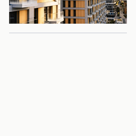
Príďte sa sami
presvedčiť o kvalite
tohto projektu
Rezervovať obhliadku