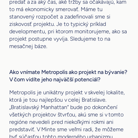
predať a za aký čas, aké tržby sa očakávajú, kam
to má ekonomicky smerovať. Máme tu
stanovený rozpočet a zadefinovali sme si
ziskovosť projektu. Je to typický príklad
developmentu, pri ktorom monitorujeme, ako sa
projekt postupne vyvíja. Sledujeme to na
mesačnej báze.
Ako vnímate Metropolis ako projekt na bývanie?
V čom vidíte jeho najväčší potenciál?
Metropolis je unikátny projekt v skvelej lokalite,
ktorá je tou najlepšou v celej Bratislave.
„Bratislavský Manhattan“ bude po dokončení
všetkých projektov štvrťou, akú sme si v tomto
regióne nevedeli pred niekoľkými rokmi ani
predstaviť. V Minte sme veľmi radi, že môžeme
byť súčasťou tohto moderného urbanizmu.