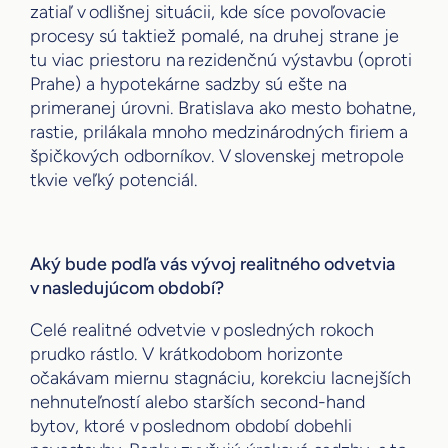
zatiaľ v odlišnej situácii, kde síce povoľovacie
procesy sú taktiež pomalé, na druhej strane je
tu viac priestoru na rezidenčnú výstavbu (oproti
Prahe) a hypotekárne sadzby sú ešte na
primeranej úrovni. Bratislava ako mesto bohatne,
rastie, prilákala mnoho medzinárodných firiem a
špičkových odborníkov. V slovenskej metropole
tkvie veľký potenciál.
Aký bude podľa vás vývoj realitného odvetvia
v nasledujúcom období?
Celé realitné odvetvie v posledných rokoch
prudko rástlo. V krátkodobom horizonte
očakávam miernu stagnáciu, korekciu lacnejších
nehnuteľností alebo starších second-hand
bytov, ktoré v poslednom období dobehli