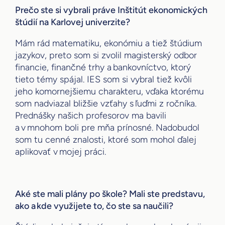
Prečo ste si vybrali práve Inštitút ekonomických
štúdií na Karlovej univerzite?
Mám rád matematiku, ekonómiu a tiež štúdium
jazykov, preto som si zvolil magisterský odbor
financie, finančné trhy a bankovníctvo, ktorý
tieto témy spájal. IES som si vybral tiež kvôli
jeho komornejšiemu charakteru, vďaka ktorému
som nadviazal bližšie vzťahy s ľuďmi z ročníka.
Prednášky našich profesorov ma bavili
a v mnohom boli pre mňa prínosné. Nadobudol
som tu cenné znalosti, ktoré som mohol ďalej
aplikovať v mojej práci.
Aké ste mali plány po škole? Mali ste predstavu,
ako a kde využijete to, čo ste sa naučili?