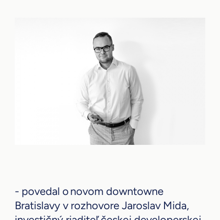
- povedal o novom downtowne
Bratislavy v rozhovore Jaroslav Mida,
investičný riaditeľ českej developerskej