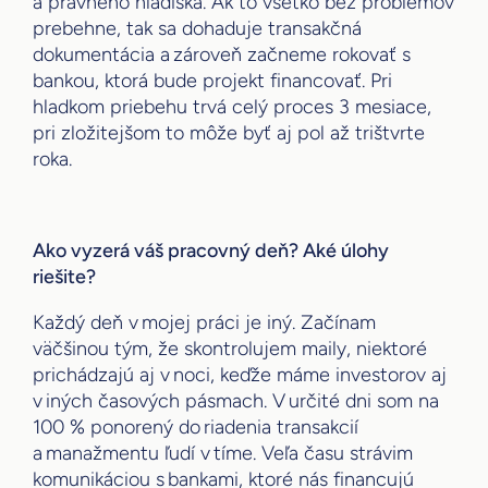
a právneho hľadiska. Ak to všetko bez problémov
prebehne, tak sa dohaduje transakčná
dokumentácia a zároveň začneme rokovať s
bankou, ktorá bude projekt financovať. Pri
hladkom priebehu trvá celý proces 3 mesiace,
pri zložitejšom to môže byť aj pol až trištvrte
roka.
Ako vyzerá váš pracovný deň? Aké úlohy
riešite?
Každý deň v mojej práci je iný. Začínam
väčšinou tým, že skontrolujem maily, niektoré
prichádzajú aj v noci, keďže máme investorov aj
v iných časových pásmach. V určité dni som na
100 % ponorený do riadenia transakcií
a manažmentu ľudí v tíme. Veľa času strávim
komunikáciou s bankami, ktoré nás financujú