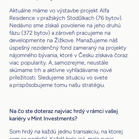
Aktuálne máme vo výstavbe projekt Alfa
Residence v pražských Stodůlkach (76 bytov).
Nedávno sme získali povolenie na jeho druhú
fázu (372 bytov) a zároveň pracujeme na
developmente na Žižkove. Manažujeme náš
úspešný rezidenčný fond zameraný na projekty
nájomného bývania, ktoré v Česku získava čoraz
viac popularity. A, samozrejme, neustále
skúmame trh a aktívne vyhľadávame nové
príležitosti. Sledujeme situáciu vo svete
a prispôsobujeme tomu našu stratégiu.
Na čo ste doteraz najviac hrdý v rámci vašej
kariéry v Mint Investments?
Som hrdý na každú jednu transakciu, na ktorej
som sa podieľal. Každá bola iná, mala svoje