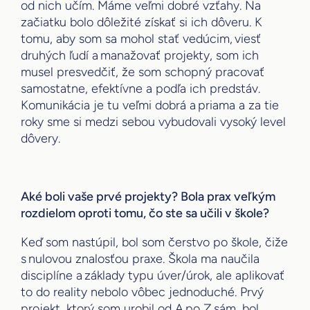
od nich učím. Máme veľmi dobré vzťahy. Na
začiatku bolo dôležité získať si ich dôveru. K
tomu, aby som sa mohol stať vedúcim, viesť
druhých ľudí a manažovať projekty, som ich
musel presvedčiť, že som schopný pracovať
samostatne, efektívne a podľa ich predstáv.
Komunikácia je tu veľmi dobrá a priama a za tie
roky sme si medzi sebou vybudovali vysoký level
dôvery.
Aké boli vaše prvé projekty? Bola prax veľkým
rozdielom oproti tomu, čo ste sa učili v škole?
Keď som nastúpil, bol som čerstvo po škole, čiže
s nulovou znalosťou praxe. Škola ma naučila
disciplíne a základy typu úver/úrok, ale aplikovať
to do reality nebolo vôbec jednoduché. Prvý
projekt, ktorý som urobil od A po Z sám, bol