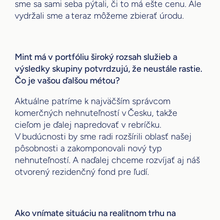
sme sa sami seba pýtali, či to má ešte cenu. Ale
vydržali sme a teraz môžeme zbierať úrodu.
Mint má v portfóliu široký rozsah služieb a
výsledky skupiny potvrdzujú, že neustále rastie.
Čo je vašou ďalšou métou?
Aktuálne patríme k najväčším správcom
komerčných nehnuteľností v Česku, takže
cieľom je ďalej napredovať v rebríčku.
V budúcnosti by sme radi rozšírili oblasť našej
pôsobnosti a zakomponovali nový typ
nehnuteľností. A naďalej chceme rozvíjať aj náš
otvorený rezidenčný fond pre ľudí.
Ako vnímate situáciu na realitnom trhu na