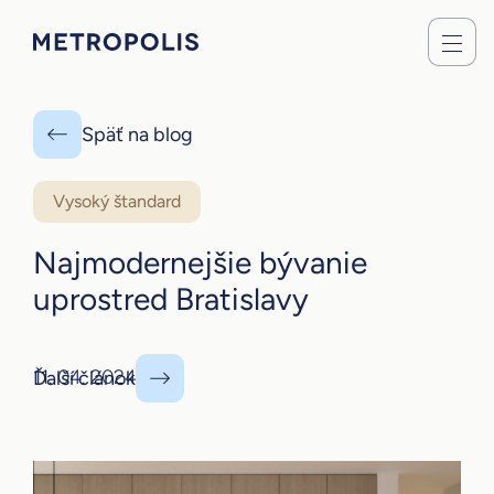
Späť na blog
Vysoký štandard
Najmodernejšie bývanie
uprostred Bratislavy
11. 04. 2024
Ďalší článok