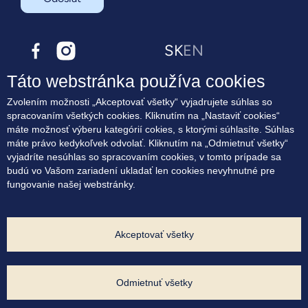
SK
EN
Táto webstránka používa cookies
O projekte
Zvolením možnosti „Akceptovať všetky“ vyjadrujete súhlas so
Bývanie
spracovaním všetkých cookies. Kliknutím na „Nastaviť cookies“
Terasové byty
máte možnosť výberu kategórií cokies, s ktorými súhlasíte. Súhlas
Lokalita
máte právo kedykoľvek odvolať. Kliknutím na „Odmietnuť všetky“
Blog
vyjadríte nesúhlas so spracovaním cookies, v tomto prípade sa
Kontakt
budú vo Vašom zariadení ukladať len cookies nevyhnutné pre
fungovanie našej webstránky.
Súhlas na marketingové oslovovanie
Zásady využívania cookies
Ochrana osobných údajov
Nastavenia cookies
Akceptovať všetky
Developer projektu:
Odmietnuť všetky
Výhradný predajca: