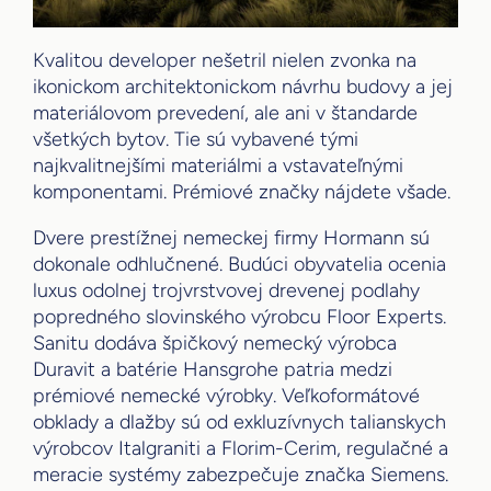
Kvalitou developer nešetril nielen zvonka na
ikonickom architektonickom návrhu budovy a jej
materiálovom prevedení, ale ani v štandarde
všetkých bytov. Tie sú vybavené tými
najkvalitnejšími materiálmi a vstavateľnými
komponentami. Prémiové značky nájdete všade.
Dvere prestížnej nemeckej firmy Hormann sú
dokonale odhlučnené. Budúci obyvatelia ocenia
luxus odolnej trojvrstvovej drevenej podlahy
popredného slovinského výrobcu Floor Experts.
Sanitu dodáva špičkový nemecký výrobca
Duravit a batérie Hansgrohe patria medzi
prémiové nemecké výrobky. Veľkoformátové
obklady a dlažby sú od exkluzívnych talianskych
výrobcov Italgraniti a Florim-Cerim, regulačné a
meracie systémy zabezpečuje značka Siemens.