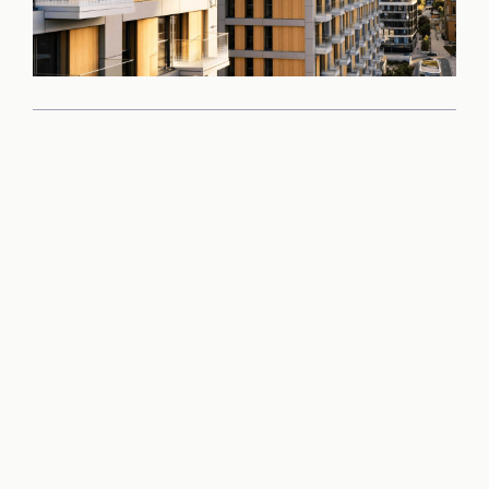
Príďte sa sami
presvedčiť o kvalite
tohto projektu
Rezervovať obhliadku