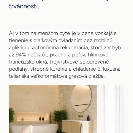
trvácnosti.
Aj v tom najmenšom byte je v cene vonkajšie
tienenie s diaľkovým ovládaním cez mobilnú
aplikáciu, autonómna rekuperácia, ktorá zachytí
až 94% nečistôt, prachu a peľov, hliníkové
francúzske okná, trojvrstvové celodrevené
podlahy, stropné kúrenie a chladenie či luxusná
talianska veľkoformátová gresová dlažba.