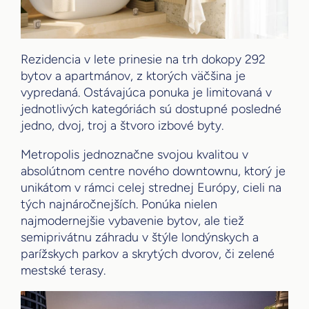
Rezidencia v lete prinesie na trh dokopy 292
bytov a apartmánov, z ktorých väčšina je
vypredaná. Ostávajúca ponuka je limitovaná v
jednotlivých kategóriách sú dostupné posledné
jedno, dvoj, troj a štvoro izbové byty.
Metropolis jednoznačne svojou kvalitou v
absolútnom centre nového downtownu, ktorý je
unikátom v rámci celej strednej Európy, cieli na
tých najnáročnejších. Ponúka nielen
najmodernejšie vybavenie bytov, ale tiež
semiprivátnu záhradu v štýle londýnskych a
parížskych parkov a skrytých dvorov, či zelené
mestské terasy.