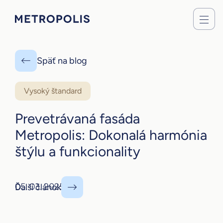
Späť na blog
Vysoký štandard
Prevetrávaná fasáda
Metropolis: Dokonalá harmónia
štýlu a funkcionality
05. 03. 2025
Ďalší článok