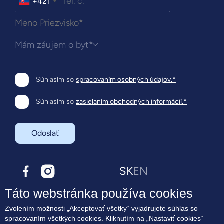
+421
Mám záujem o byt*
Súhlasím so
spracovaním osobných údajov.*
Súhlasím so
zasielaním obchodných informácií.*
Odoslať
SK
EN
Táto webstránka používa cookies
O projekte
Zvolením možnosti „Akceptovať všetky“ vyjadrujete súhlas so
Bývanie
spracovaním všetkých cookies. Kliknutím na „Nastaviť cookies“
Terasové byty