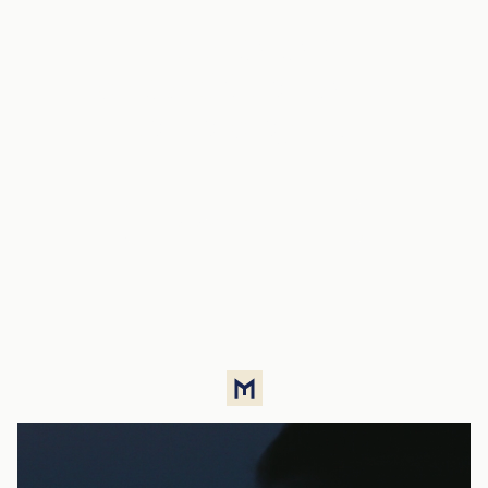
Príďte sa sami
presvedčiť o kvalite
tohto projektu
Rezervovať obhliadku