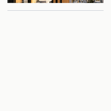
Príďte sa sami
presvedčiť o kvalite
tohto projektu
Rezervovať obhliadku