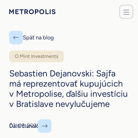
Späť na blog
O Mint Investments
Sebastien Dejanovski: Sajfa
má reprezentovať kupujúcich
v Metropolise, ďalšiu investíciu
v Bratislave nevylučujeme
03. 09. 2025
Ďalší článok