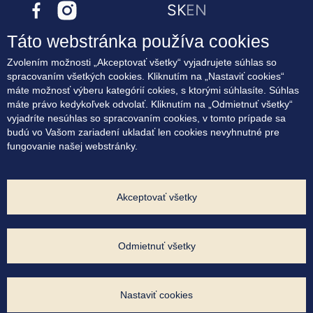
SK
EN
Táto webstránka používa cookies
O projekte
Zvolením možnosti „Akceptovať všetky“ vyjadrujete súhlas so
Bývanie
spracovaním všetkých cookies. Kliknutím na „Nastaviť cookies“
Terasové byty
máte možnosť výberu kategórií cokies, s ktorými súhlasíte. Súhlas
Lokalita
máte právo kedykoľvek odvolať. Kliknutím na „Odmietnuť všetky“
Blog
vyjadríte nesúhlas so spracovaním cookies, v tomto prípade sa
Kontakt
budú vo Vašom zariadení ukladať len cookies nevyhnutné pre
fungovanie našej webstránky.
Súhlas na marketingové oslovovanie
Zásady využívania cookies
Ochrana osobných údajov
Nastavenia cookies
Akceptovať všetky
Developer projektu:
Odmietnuť všetky
Výhradný predajca:
Nastaviť cookies