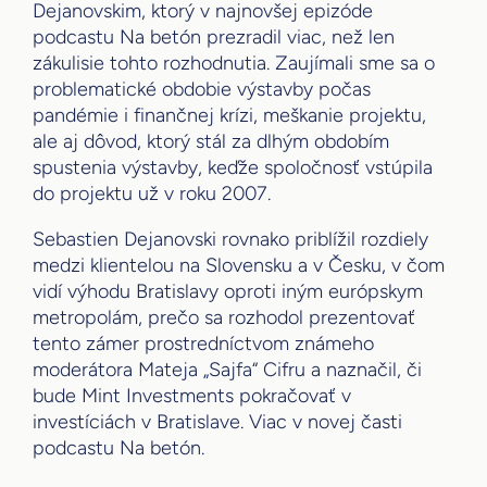
Dejanovskim, ktorý v najnovšej epizóde
podcastu Na betón prezradil viac, než len
zákulisie tohto rozhodnutia. Zaujímali sme sa o
problematické obdobie výstavby počas
pandémie i finančnej krízi, meškanie projektu,
ale aj dôvod, ktorý stál za dlhým obdobím
spustenia výstavby, keďže spoločnosť vstúpila
do projektu už v roku 2007.
Sebastien Dejanovski rovnako priblížil rozdiely
medzi klientelou na Slovensku a v Česku, v čom
vidí výhodu Bratislavy oproti iným európskym
metropolám, prečo sa rozhodol prezentovať
tento zámer prostredníctvom známeho
moderátora Mateja „Sajfa“ Cifru a naznačil, či
bude Mint Investments pokračovať v
investíciách v Bratislave. Viac v novej časti
podcastu Na betón.