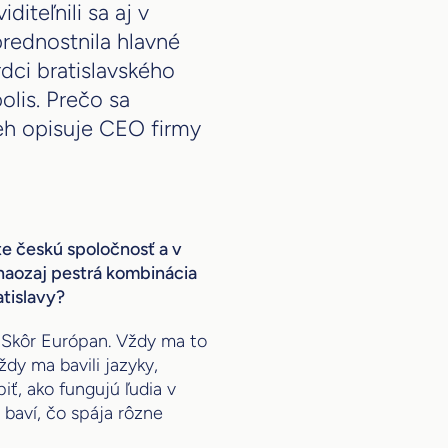
iteľnili sa aj v
prednostnila hlavné
dci bratislavského
lis. Prečo sa
beh opisuje CEO firmy
e českú spoločnosť a v
e naozaj pestrá kombinácia
atislavy?
. Skôr Európan. Vždy ma to
ždy ma bavili jazyky,
iť, ako fungujú ľudia v
h baví, čo spája rôzne