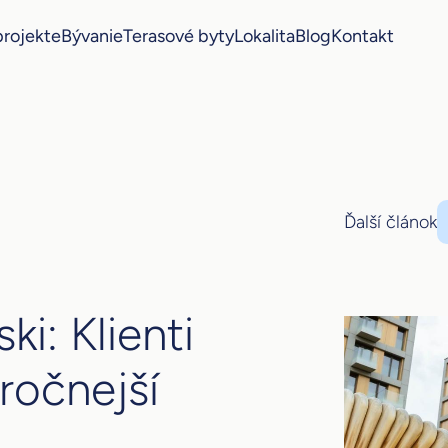
projekte
Bývanie
Terasové byty
Lokalita
Blog
Kontakt
Ďalší článok
i: Klienti
ročnejší