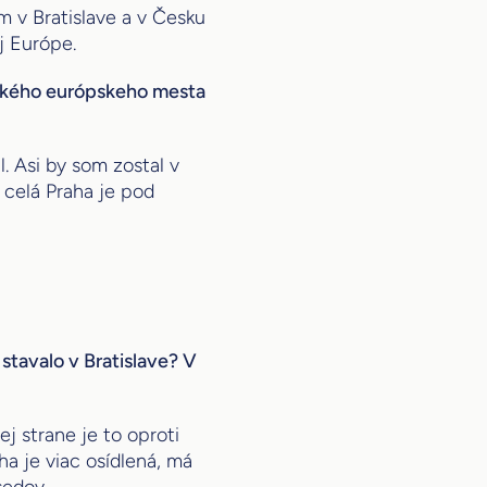
om v Bratislave a v Česku
j Európe.
 akého európskeho mesta
. Asi by som zostal v
 celá Praha je pod
stavalo v Bratislave? V
ej strane je to oproti
aha je viac osídlená, má