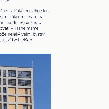
sedov.
hádza z Rakúsko-Uhorska a
kymi zákonmi, máte na
on, na druhej snahu o
kovať. V Prahe máme
ože nejaký veľmi bystrý,
zastaví tých zlých