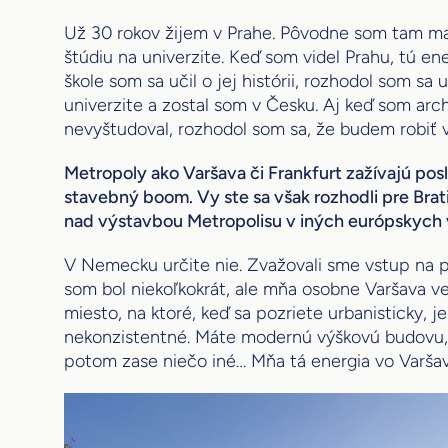
Už 30 rokov žijem v Prahe. Pôvodne som tam mal 
štúdiu na univerzite. Keď som videl Prahu, tú ene
škole som sa učil o jej hist
ó
rii, rozhodol som sa 
univerzite a zostal som v Česku. Aj keď som arc
nevyštudoval, rozhodol som sa, že budem robiť 
Metropoly ako Varšava či Frankfurt zažívajú po
stavebný boom. Vy ste sa však rozhodli pre Brat
nad výstavbou Metropolisu v iných európskych
V Nemecku určite nie. Zvažovali sme vstup na p
som bol niekoľkokrát, ale mňa osobne Varšava ve
miesto, na ktoré, keď sa pozriete urbanisticky, je
nekonzistentné. Máte modernú výškovú budovu,
potom zase niečo iné… Mňa tá energia vo Varšav