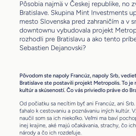
Pôsobia najmä v Českej republike, no zvid
Bratislave. Skupina Mint Investments u
mesto Slovenska pred zahraničím a v sr
downtownu vybudovala projekt Metropo
rozhodli pre Bratislavu a ako tento prí
Sebastien Dejanovski?
Pôvodom ste napoly Francúz, napoly Srb, vediet
Bratislave ste postavili projekt Metropolis. To j
kultúr a skúseností. Čo vás priviedlo práve do Br
Od počiatku sa necítim byť ani Francúz, ani Srb
ťahalo k cestovaniu a poznávaniu iných kultúr. V
naučil som sa ich niekoľko. Veľmi ma baví pochop
inej krajine, aké majú očakávania, strachy, čo ic
národy a čo ich rozdeľuje.