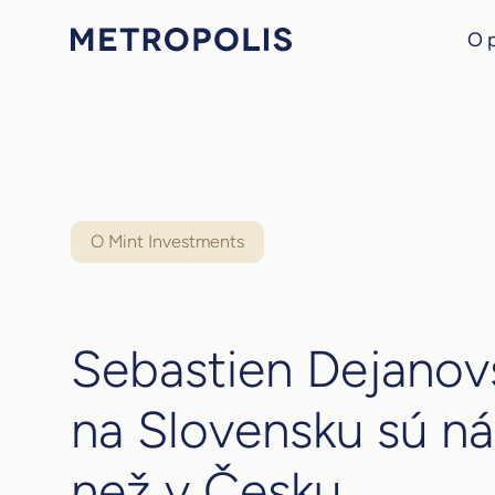
O 
O Mint Investments
Sebastien Dejanovsk
na Slovensku sú ná
než v Česku