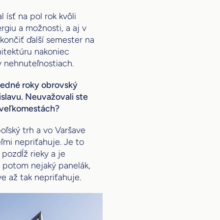
ísť na pol rok kvôli
rgiu a možnosti, a aj v
ukončiť ďalší semester na
hitektúru nakoniec
v nehnuteľnostiach.
sledné roky obrovský
islavu. Neuvažovali ste
 veľkomestách?
oľský trh a vo Varšave
ľmi nepriťahuje. Je to
 pozdĺž rieky a je
 potom nejaký panelák,
e až tak nepriťahuje.