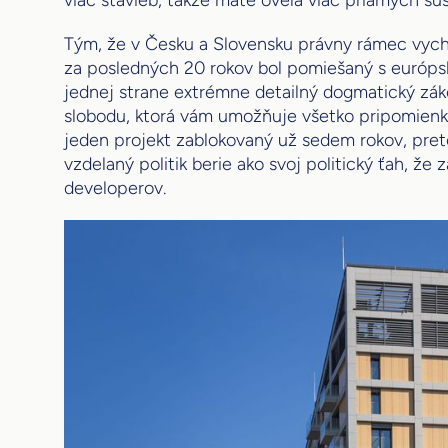
viac stavieb, takže máte oveľa viac priamych su
Tým, že v Česku a Slovensku právny rámec vyc
za posledných 20 rokov bol pomiešaný s európs
jednej strane extrémne detailný dogmatický zák
slobodu, ktorá vám umožňuje všetko pripomien
jeden projekt zablokovaný už sedem rokov, pret
vzdelaný politik berie ako svoj politický ťah, že 
developerov.