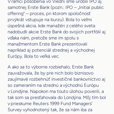
V rámci pôsobenia vo Viedni sme urobili IPO aj
samotnej Erste Bank (pozn.: IPO – „Initial public
offering“ – proces, pri ktorom spoločnosť
prvýkrát vstupuje na burzu). Bola to veľmi
úspešná akcia, kde manažéri z celého sveta
nadobudli akcie Erste Bank do svojich portfólií aj
vďaka nám, pretože sme im spolu s
manažmentom Erste Bank prezentovali
napríklad aj potenciál strednej a východnej
Európy. Bola to veľká vec.
A ako sa to výborne rozbiehalo, Erste Bank
zauvažovala, že by pre nich bolo biznisovo
zaujímavé rozbehnúť investičné bankovníctvo aj
so zameraním na strednú a východnú Európu
v Londýne. Napokon ma touto úlohou poverili, a
tak som sa presťahovala do Londýna. Môj tím bol
v prieskume Reuters 1999 Fund Managers’
Survey vyhodnotený tak, že sa nám iba za