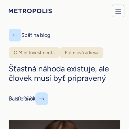
Späť na blog
O Mint Investments
Prémiová adresa
Šťastná náhoda existuje, ale
človek musí byť pripravený
31. 10. 2022
Ďalší článok