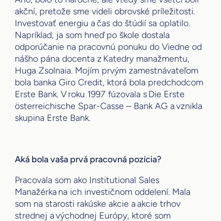
akční, pretože sme videli obrovské príležitosti.
Investovať energiu a čas do štúdií sa oplatilo.
Napríklad, ja som hneď po škole dostala
odporúčanie na pracovnú ponuku do Viedne od
nášho pána docenta z Katedry manažmentu,
Huga Zsolnaia. Mojím prvým zamestnávateľom
bola banka Giro Credit, ktorá bola predchodcom
Erste Bank. V roku 1997 fúzovala s Die Erste
österreichische Spar-Casse – Bank AG a vznikla
skupina Erste Bank.
Aká bola vaša prvá pracovná pozícia?
Pracovala som ako Institutional Sales
Manažérka na ich investičnom oddelení. Mala
som na starosti rakúske akcie a akcie trhov
strednej a východnej Európy, ktoré som