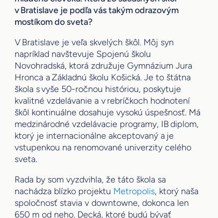
v Bratislave je podľa vás takým odrazovým
mostíkom do sveta?
V Bratislave je veľa skvelých škôl. Môj syn
napríklad navštevuje Spojenú školu
Novohradská, ktorá združuje Gymnázium Jura
Hronca a Základnú školu Košická. Je to štátna
škola s vyše 50-ročnou históriou, poskytuje
kvalitné vzdelávanie a v rebríčkoch hodnotení
škôl kontinuálne dosahuje vysokú úspešnosť. Má
medzinárodné vzdelávacie programy, IB diplom,
ktorý je internacionálne akceptovaný a je
vstupenkou na renomované univerzity celého
sveta.
Rada by som vyzdvihla, že táto škola sa
nachádza blízko projektu
Metropolis
, ktorý naša
spoločnosť stavia v downtowne, dokonca len
650 m od neho. Decká, ktoré budú bývať