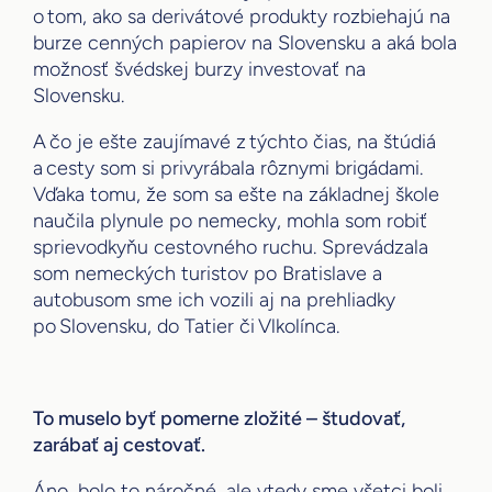
o tom, ako sa derivátové produkty rozbiehajú na
burze cenných papierov na Slovensku a aká bola
možnosť švédskej burzy investovať na
Slovensku.
A čo je ešte zaujímavé z týchto čias, na štúdiá
a cesty som si privyrábala rôznymi brigádami.
Vďaka tomu, že som sa ešte na základnej škole
naučila plynule po nemecky, mohla som robiť
sprievodkyňu cestovného ruchu. Sprevádzala
som nemeckých turistov po Bratislave a
autobusom sme ich vozili aj na prehliadky
po Slovensku, do Tatier či Vlkolínca.
To muselo byť pomerne zložité – študovať,
zarábať aj cestovať.
Áno, bolo to náročné, ale vtedy sme všetci boli