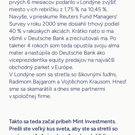
prvých 6 mesiacov podarilo v Londýne zvýšiť
miesto v ich rebríčku z 1,75 % na 10,45 %.
Navyše, v prieskume Reuters Fund Managers’
Survey v roku 2000 sme dosiahli trhový podiel
40 % v rakúskych akciách. Krátko nato si ma
všimli v Deutsche Bank a zrecruitovali ma. Po
takmer 4 rokoch som teda opustila svoju alma
mater a nastúpila do Deutsche Bank ako
viceprezidentka equity predajov na najväčší
obchodný parket v Európe.
V Londýne som sa stretla so šikovnými ľuďmi,
Radimom Bajgarom a Vojtěchom Krausom. Hneď
sme sa skamarátili a dnes sme partnermi
v spoločnej firme.
Takto sa teda začal príbeh Mint Investments.
Prešli ste veľký kus sveta, aby ste sa stretli so