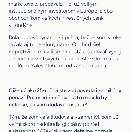
marketovala, predávala – či už veľkým
inštitucionálnym investorom v Európe, alebo
obchodníkom veľkých investičných bánk
v Londýne.
Bola to dosť dynamická práca, bežne som v ruke
držala aj tri telefóny naraz. Obchod šiel
nepretržite, museli sme neustále sledovať vývoj
a dianie na svetových burzách. Ale veľmi ma to
napĺňalo. Sales úloha mi od začiatku sadla.
Čiže už ako 25-ročná ste zodpovedali za milióny
peňazí. Pre mladého človeka to muselo byť
neľahké, čo vám dodávalo istotu?
Tým, že som veľa študovala v zahraničí, som už
veľmi skoro nadobudla globálny pohľad
a skúsenosť. V Rakúsku som detailne poznala