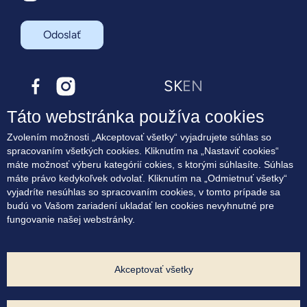
Odoslať
SK
EN
Táto webstránka používa cookies
O projekte
Zvolením možnosti „Akceptovať všetky“ vyjadrujete súhlas so
Bývanie
spracovaním všetkých cookies. Kliknutím na „Nastaviť cookies“
Terasové byty
máte možnosť výberu kategórií cokies, s ktorými súhlasíte. Súhlas
Lokalita
máte právo kedykoľvek odvolať. Kliknutím na „Odmietnuť všetky“
Blog
vyjadríte nesúhlas so spracovaním cookies, v tomto prípade sa
Kontakt
budú vo Vašom zariadení ukladať len cookies nevyhnutné pre
fungovanie našej webstránky.
Súhlas na marketingové oslovovanie
Zásady využívania cookies
Ochrana osobných údajov
Nastavenia cookies
Akceptovať všetky
Developer projektu: