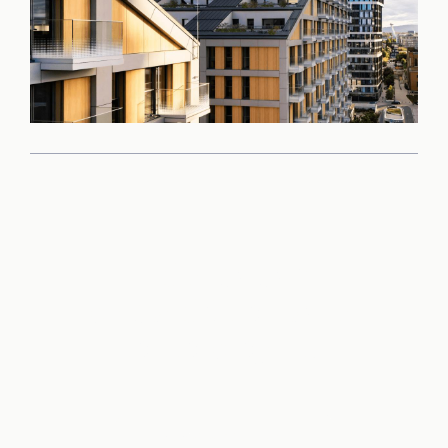
Príďte sa sami
presvedčiť o kvalite
tohto projektu
Rezervovať obhliadku