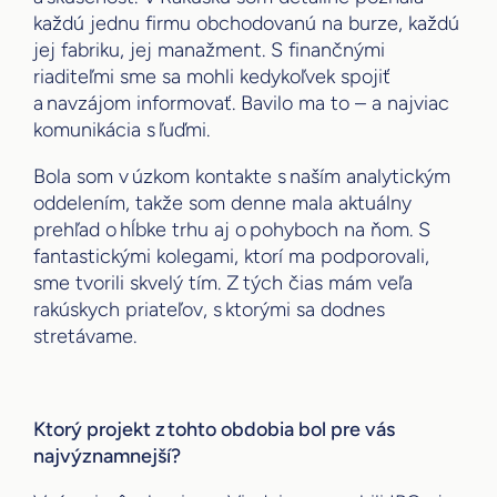
každú jednu firmu obchodovanú na burze, každú
jej fabriku, jej manažment. S finančnými
riaditeľmi sme sa mohli kedykoľvek spojiť
a navzájom informovať. Bavilo ma to – a najviac
komunikácia s ľuďmi.
Bola som v úzkom kontakte s naším analytickým
oddelením, takže som denne mala aktuálny
prehľad o hĺbke trhu aj o pohyboch na ňom. S
fantastickými kolegami, ktorí ma podporovali,
sme tvorili skvelý tím. Z tých čias mám veľa
rakúskych priateľov, s ktorými sa dodnes
stretávame.
Ktorý projekt z tohto obdobia bol pre vás
najvýznamnejší?