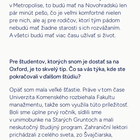
v Metropolise, to budú mať na Novohradskú len
pár minút pešo, čo je veľmi komfortné nielen
pre nich, ale aj pre rodičov, ktorí tým pádom
nebudú mať žiadne starosti s ich rozvážaním.
A všetci budú mať viac času užívať si život.
Pre študentov, ktorých snom je dostať sa na
Oxford, je to skvelý tip. Čo sa vás týka, kde ste
pokračovali v ďalšom štúdiu?
Opäť som mala veľké šťastie. Práve v tom čase
Univerzita Komenského rozbiehala Fakultu
manažmentu, takže som využila túto príležitosť.
Boli sme úplne prvý ročník, sídlili sme
v unimobunke na Starých Gruntoch a mali
neskutočný študijný program. Zahraniční lektori
prichádzali z celého sveta, zo Švajčiarska,