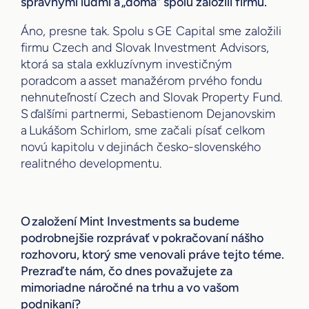
správnymi ľuďmi a „doma“ spolu založili firmu.
Áno, presne tak. Spolu s GE Capital sme založili
firmu Czech and Slovak Investment Advisors,
ktorá sa stala exkluzívnym investičným
poradcom a asset manažérom prvého fondu
nehnuteľností Czech and Slovak Property Fund.
S ďalšími partnermi, Sebastienom Dejanovskim
a Lukášom Schirlom, sme začali písať celkom
novú kapitolu v dejinách česko-slovenského
realitného developmentu.
O založení Mint Investments sa budeme
podrobnejšie rozprávať v pokračovaní nášho
rozhovoru, ktorý sme venovali práve tejto téme.
Prezraďte nám, čo dnes považujete za
mimoriadne náročné na trhu a vo vašom
podnikaní?