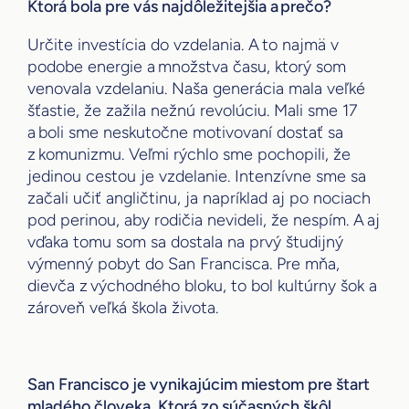
Ktorá bola pre vás najdôležitejšia a prečo?
Určite investícia do vzdelania. A to najmä v
podobe energie a množstva času, ktorý som
venovala vzdelaniu. Naša generácia mala veľké
šťastie, že zažila nežnú revolúciu. Mali sme 17
a boli sme neskutočne motivovaní dostať sa
z komunizmu. Veľmi rýchlo sme pochopili, že
jedinou cestou je vzdelanie. Intenzívne sme sa
začali učiť angličtinu, ja napríklad aj po nociach
pod perinou, aby rodičia nevideli, že nespím. A aj
vďaka tomu som sa dostala na prvý študijný
výmenný pobyt do San Francisca. Pre mňa,
dievča z východného bloku, to bol kultúrny šok a
zároveň veľká škola života.
San Francisco je vynikajúcim miestom pre štart
mladého človeka. Ktorá zo súčasných škôl