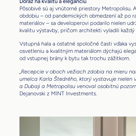
Dôraz na kvalitu a eleganciu
Pôsobivé sú aj vnútorné priestory Metropolisu.
obdobiu – od pandemických obmedzení až po ra
materiálov – sa developerovi podarilo nielen udr
kvalitu výstavby, pričom architekti vyladili každý 
Vstupná hala a ostatné spoločné časti vďaka 
osvetleniu a kvalitným materiálom dýchajú elega
od vstupnej brány k bytu tak trochu zážitkom.
„Recepcie v oboch vežiach zdobia na mieru n
umelca Karla Štedrého, ktorý vystavuje nielen v
a Dubaji a Metropolisu venoval osobitnú pozorn
Dejanovski z MINT Investments.