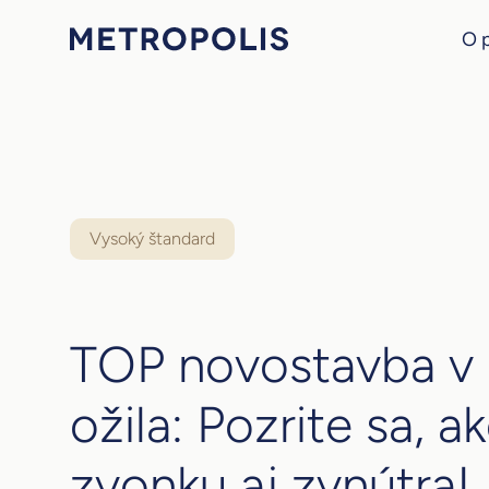
O 
Vysoký štandard
TOP novostavba v 
ožila: Pozrite sa, a
zvonku aj zvnútra!