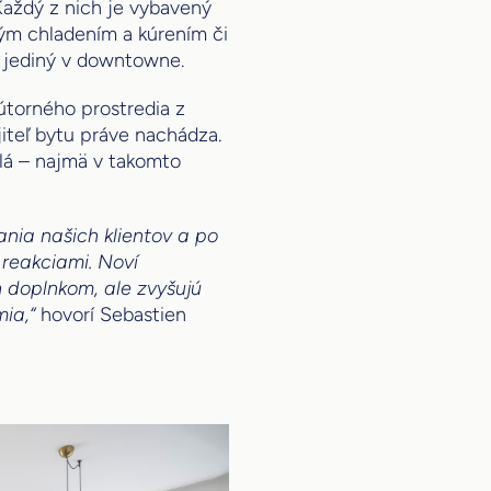
Každý z nich je vybavený
ým chladením a kúrením či
ko jediný v downtowne.
útorného prostredia z
iteľ bytu práve nachádza.
elá – najmä v takomto
ania našich klientov a po
 reakciami. Noví
n doplnkom, ale zvyšujú
ia,“
hovorí Sebastien