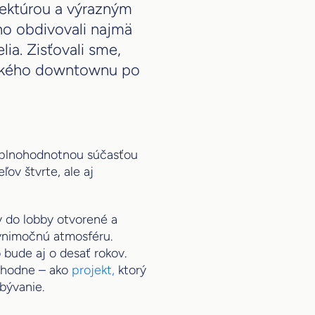
tektúrou a výrazným
o obdivovali najmä
ia. Zisťovali sme,
avského downtownu po
l plnohodnotnou súčasťou
ov štvrte, ale aj
y do lobby otvorené a
ýnimočnú atmosféru.
bude aj o desať rokov.
yhodne – ako
projekt,
ktorý
 bývanie.