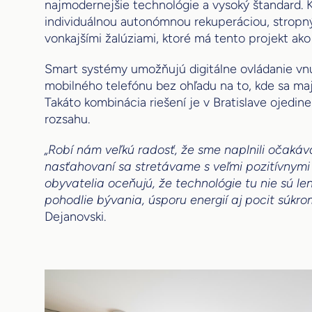
najmodernejšie technológie a vysoký štandard. 
individuálnou autonómnou rekuperáciou, stropn
vonkajšími žalúziami, ktoré má tento projekt a
Smart systémy umožňujú digitálne ovládanie vn
mobilného telefónu bez ohľadu na to, kde sa maj
Takáto kombinácia riešení je v Bratislave ojedin
rozsahu.
„Robí nám veľkú radosť, že sme naplnili očakáv
nasťahovaní sa stretávame s veľmi pozitívnymi
obyvatelia oceňujú, že technológie tu nie sú le
pohodlie bývania, úsporu energií aj pocit súkrom
Dejanovski.