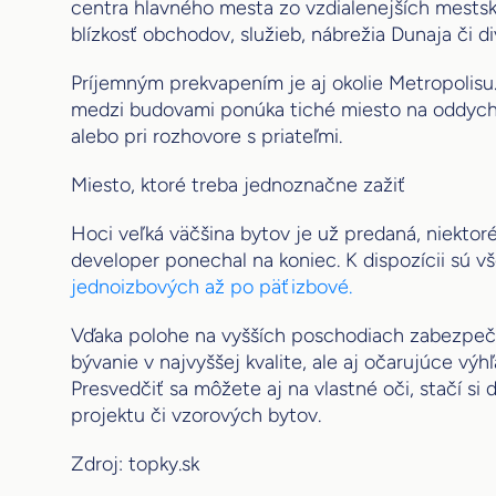
centra hlavného mesta zo vzdialenejších mestsk
blízkosť obchodov, služieb, nábrežia Dunaja či di
Príjemným prekvapením je aj okolie Metropolisu
medzi budovami ponúka tiché miesto na oddych –
alebo pri rozhovore s priateľmi.
Miesto, ktoré treba jednoznačne zažiť
Hoci veľká väčšina bytov je už predaná, niektoré
developer ponechal na koniec. K dispozícii sú vš
jednoizbových až po päťizbové.
Vďaka polohe na vyšších poschodiach zabezpeč
bývanie v najvyššej kvalite, ale aj očarujúce výhľ
Presvedčiť sa môžete aj na vlastné oči, stačí si
projektu či vzorových bytov.
Zdroj: topky.sk