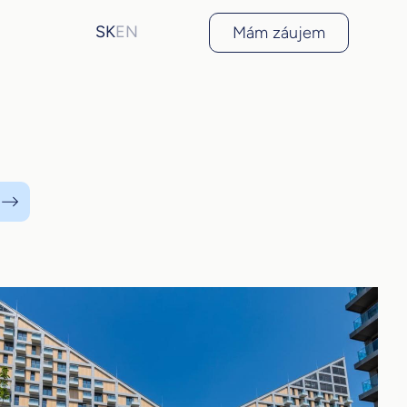
SK
EN
Mám záujem