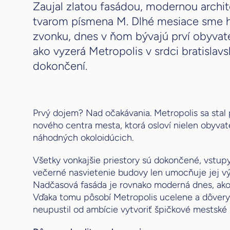
Zaujal zlatou fasádou, modernou archi
tvarom písmena M. Dlhé mesiace sme h
zvonku, dnes v ňom bývajú prví obyvatel
ako vyzerá Metropolis v srdci bratisl
dokončení.
Prvý dojem? Nad očakávania. Metropolis sa sta
nového centra mesta, ktorá osloví nielen obyvateľ
náhodných okoloidúcich.
Všetky vonkajšie priestory sú dokončené, vstup
večerné nasvietenie budovy len umocňuje jej v
Nadčasová fasáda je rovnako moderná dnes, ako 
Vďaka tomu pôsobí Metropolis ucelene a dôver
neupustil od ambície vytvoriť špičkové mestské