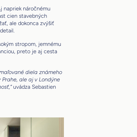
 Aj napriek náročnému
st cien stavebných
žať, ale dokonca zvýšiť
detail.
vysokým stropom, jemnému
nciou, preto je aj cesta
amaľované diela známeho
 Prahe, ale aj v Londýne
osť,“
uvádza Sebastien