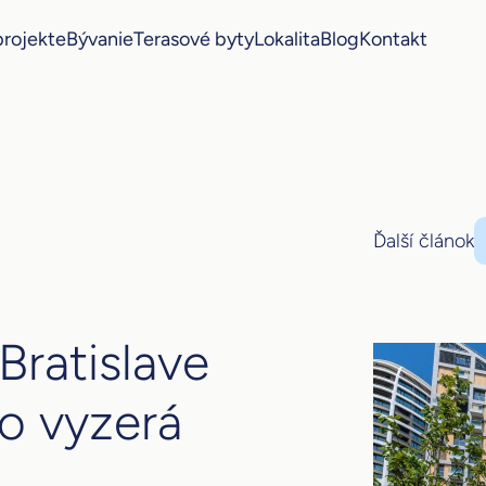
projekte
Bývanie
Terasové byty
Lokalita
Blog
Kontakt
Ďalší článok
Bratislave
ko vyzerá