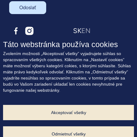
Odoslať
SK
EN
Táto webstránka používa cookies
O projekte
Zvolením možnosti „Akceptovať všetky“ vyjadrujete súhlas so
Bývanie
spracovaním všetkých cookies. Kliknutím na „Nastaviť cookies“
Terasové byty
máte možnosť výberu kategórií cokies, s ktorými súhlasíte. Súhlas
Lokalita
máte právo kedykoľvek odvolať. Kliknutím na „Odmietnuť všetky“
Blog
vyjadríte nesúhlas so spracovaním cookies, v tomto prípade sa
Kontakt
budú vo Vašom zariadení ukladať len cookies nevyhnutné pre
fungovanie našej webstránky.
Súhlas na marketingové oslovovanie
Zásady využívania cookies
Ochrana osobných údajov
Nastavenia cookies
Akceptovať všetky
Developer projektu:
Odmietnuť všetky