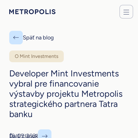
Späť na blog
O Mint Investments
Developer Mint Investments
vybral pre financovanie
výstavby projektu Metropolis
strategického partnera Tatra
banku
18. 05. 2021
Ďalší článok