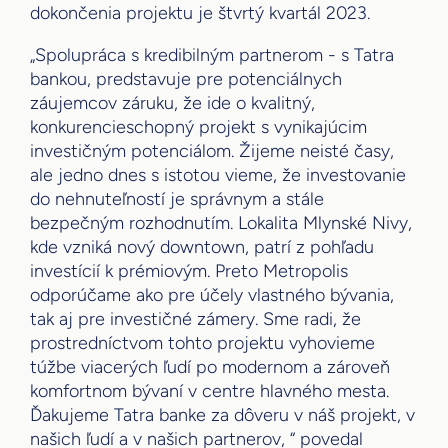
dokončenia projektu je štvrtý kvartál 2023.
„Spolupráca s kredibilným partnerom - s Tatra
bankou, predstavuje pre potenciálnych
záujemcov záruku, že ide o kvalitný,
konkurencieschopný projekt s vynikajúcim
investičným potenciálom. Žijeme neisté časy,
ale jedno dnes s istotou vieme, že investovanie
do nehnuteľností je správnym a stále
bezpečným rozhodnutím. Lokalita Mlynské Nivy,
kde vzniká nový downtown, patrí z pohľadu
investícií k prémiovým. Preto Metropolis
odporúčame ako pre účely vlastného bývania,
tak aj pre investičné zámery. Sme radi, že
prostredníctvom tohto projektu vyhovieme
túžbe viacerých ľudí po modernom a zároveň
komfortnom bývaní v centre hlavného mesta.
Ďakujeme Tatra banke za dôveru v náš projekt, v
našich ľudí a v našich partnerov, “ povedal