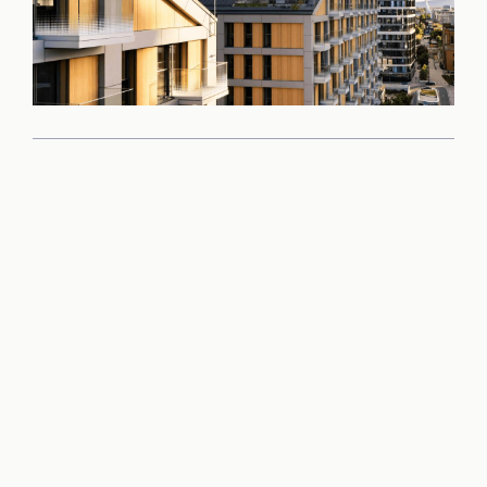
Príďte sa sami
presvedčiť o kvalite
tohto projektu
Rezervovať obhliadku