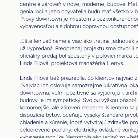
centre a zároveň v novej modernej budove. Met
genia loci a jeho obyvatelia budú mať všetko v b
Nový downtown je miestom s bezkonkurenčnou
vybavenosťou a s dobrou dopravnou dostupnosť
„Ešte len začíname a viac ako tretina jednotiek
už vypredaná. Predpredaj projektu sme otvorili 
oficiálny predaj bol spustený v polovici marca t
Linda Filová, projektová manažérka Herrys.
Linda Filová tiež prezradila, čo klientov najviac 
„Najviac ich oslovuje samozrejme lukratívna lok
downtownu, veľmi pozitívne sa vyjadrujú k arch
budovy je im sympatický. Svojou výškou pôsobí
komornejšie, ale zároveň moderne. Klientom sa 
dispozície bytov, oceňujú vysoký štandard prvotr
chladenie a kúrenie, ktoré vytvárajú zdravšie pro
celodrevené podlahy, elektricky ovládané vonkaj
vybavenie ponúka Metropolis ako jediný zo všet