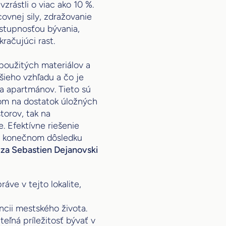
zrástli o viac ako 10 %.
ovnej sily, zdražovanie
stupnosťou bývania,
kračujúci rast.
 použitých materiálov a
jšieho vzhľadu a čo je
 a apartmánov. Tieto sú
om na dostatok úložných
torov, tak na
. Efektívne riešenie
 v konečnom dôsledku
za Sebastien Dejanovski
áve v tejto lokalite,
ncii mestského života.
eľná príležitosť bývať v