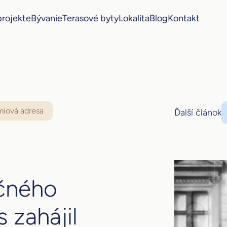
projekte
Bývanie
Terasové byty
Lokalita
Blog
Kontakt
miová adresa
Ďalší článok
nčného
 zahájil