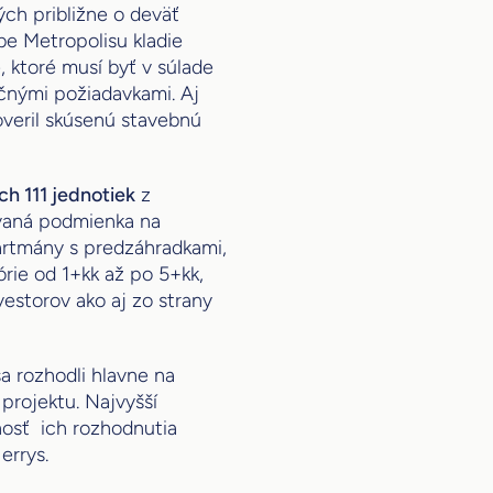
ch približne o deväť
be Metropolisu kladie
, ktoré musí byť v súlade
nkčnými požiadavkami. Aj
overil skúsenú stavebnú
ch 111 jednotiek
z
vaná podmienka na
artmány s predzáhradkami,
rie od 1+kk až po 5+kk,
estorov ako aj zo strany
 sa rozhodli hlavne na
projektu. Najvyšší
osť ich rozhodnutia
Herrys.