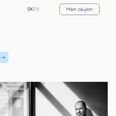
SK
EN
Mám záujem