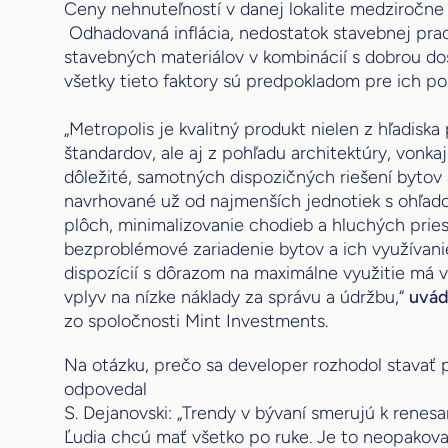
Ceny nehnuteľností v danej lokalite medziročne v
Odhadovaná inflácia, nedostatok stavebnej prac
stavebných materiálov v kombinácií s dobrou do
všetky tieto faktory sú predpokladom pre ich po
„Metropolis je kvalitný produkt nielen z hľadiska
štandardov, ale aj z pohľadu architektúry, vonka
dôležité, samotných dispozičných riešení bytov
navrhované už od najmenších jednotiek s ohľad
plôch, minimalizovanie chodieb a hluchých pries
bezproblémové zariadenie bytov a ich využívanie
dispozícií s dôrazom na maximálne využitie má
vplyv na nízke náklady za správu a údržbu,“
uvád
zo spoločnosti Mint Investments.
Na otázku, prečo sa developer rozhodol stavať pr
odpovedal
S. Dejanovski: „Trendy v bývaní smerujú k renesa
Ľudia chcú mať všetko po ruke. Je to neopakovat