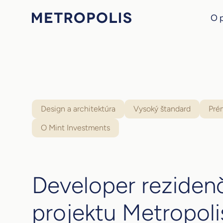
O 
Design a architektúra
Vysoký štandard
Pré
O Mint Investments
Developer rezide
projektu Metropolis