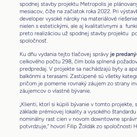
spodnej stavby projektu Metropolis je plánovaný
mesiacov, čiže na začiatok roka 2022. Pri výstav
developer vysoké nároky na materiálové riešenie
nielen s estetickými, ale aj kvalitatívnymi a fu
preto realizáciou už spodnej stavby projektu p
spoločnosť.
Ku dňu vydania tejto tlačovej správy
je predaný
celkového počtu 298, čím bola splnená požado
predpredaj. V projekte sa nachádzajú byty a ap
balkónmi a terasami. Zastúpené sú všetky kategó
pričom je pomerne rovnaký záujem zo strany inv
záujemcov o vlastné bývanie.
„Klienti, ktorí si kúpili bývanie v tomto projekte,
základe prémiovej lokality a vysokého štandardu 
nominálny rast cien v novom downtowne správn
potvrdzuje,“ hovorí Filip Žoldák zo spoločnosti 