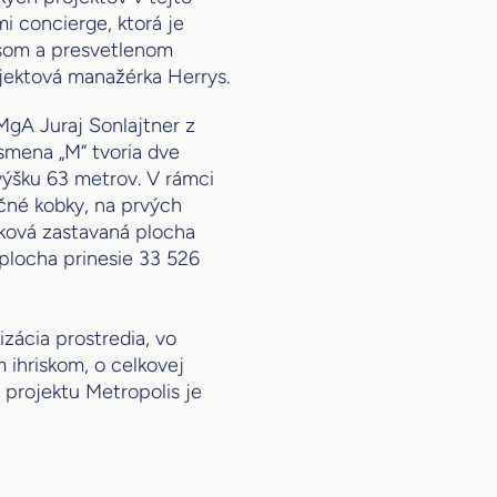
i concierge, ktorá je
ysom a presvetlenom
ojektová manažérka Herrys.
MgA Juraj Sonlajtner z
ísmena „M“ tvoria dve
výšku 63 metrov. V rámci
ičné kobky, na prvých
ková zastavaná plocha
plocha prinesie 33 526
zácia prostredia, vo
 ihriskom, o celkovej
projektu Metropolis je