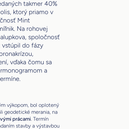
predaných takmer 40%
lis, ktorý priamo v
čnosť Mint
íľnik. Na rohovej
Chalupkova, spoločnosť
t vstúpil do fázy
koronakrízou,
ení, vďaka čomu sa
 harmonogramom a
ermíne.
vým výkopom, bol oplotený
li geodetické merania, na
ovými prácami
. Termín
daním stavby a výstavbou