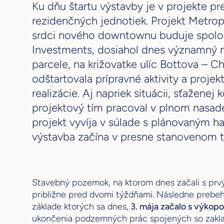
Ku dňu štartu výstavby je v projekte 
rezidenčných jednotiek. Projekt Metropo
srdci nového downtownu buduje spolo
Investments, dosiahol dnes významný m
parcele, na križovatke ulíc Bottova – 
odštartovala prípravné aktivity a projek
realizácie. Aj napriek situácii, sťaženej 
projektový tím pracoval v plnom nasad
projekt vyvíja v súlade s plánovaným
výstavba začína v presne stanovenom t
Stavebný pozemok, na ktorom dnes začali s pr
približne pred dvomi týždňami. Následne prebeh
základe ktorých sa dnes,
3. mája začalo s výkop
ukončenia podzemných prác spojených so zakla