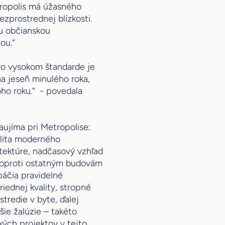
ropolis má úžasného
ezprostrednej blízkosti.
 občianskou
ou.“
 vo vysokom štandarde je
na jeseň minulého roka,
oho roku.“ - povedala
zaujíma pri Metropolise:
alita moderného
itektúre, nadčasový vzhľad
 oproti ostatným budovám
páčia pravidelné
iednej kvality, stropné
stredie v byte, ďalej
šie žalúzie – takéto
kých projektov v tejto