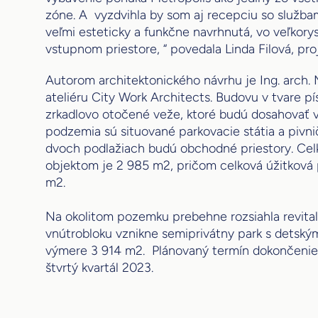
zóne. A vyzdvihla by som aj recepciu so službam
veľmi esteticky a funkčne navrhnutá, vo veľkor
vstupnom priestore, “ povedala Linda Filová, pr
Autorom architektonického návrhu je Ing. arch. 
ateliéru City Work Architects. Budovu v tvare p
zrkadlovo otočené veže, ktoré budú dosahovať 
podzemia sú situované parkovacie státia a pivn
dvoch podlažiach budú obchodné priestory. Cel
objektom je 2 985 m2, pričom celková úžitková 
m2.
Na okolitom pozemku prebehne rozsiahla revitali
vnútrobloku vznikne semiprivátny park s detským
výmere 3 914 m2. Plánovaný termín dokončenie 
štvrtý kvartál 2023.