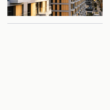
Príďte sa sami
presvedčiť o kvalite
tohto projektu
Rezervovať obhliadku