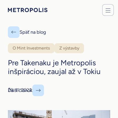
Späť na blog
O Mint Investments
Z výstavby
Pre Takenaku je Metropolis
inšpiráciou, zaujal až v Tokiu
29. 11. 2022
Ďalší článok