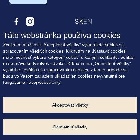
SK
EN
Táto webstránka používa cookies
O projekte
Zvolením možnosti „Akceptovať všetky“ vyjadrujete súhlas so
Bývanie
spracovaním všetkých cookies. Kliknutím na „Nastaviť cookies“
Terasové byty
máte možnosť výberu kategórií cokies, s ktorými súhlasíte. Súhlas
Lokalita
máte právo kedykoľvek odvolať. Kliknutím na „Odmietnuť všetky“
Blog
vyjadríte nesúhlas so spracovaním cookies, v tomto prípade sa
Kontakt
budú vo Vašom zariadení ukladať len cookies nevyhnutné pre
fungovanie našej webstránky.
Súhlas na marketingové oslovovanie
Zásady využívania cookies
Ochrana osobných údajov
Nastavenia cookies
Akceptovať všetky
Developer projektu:
Odmietnuť všetky
Výhradný predajca: