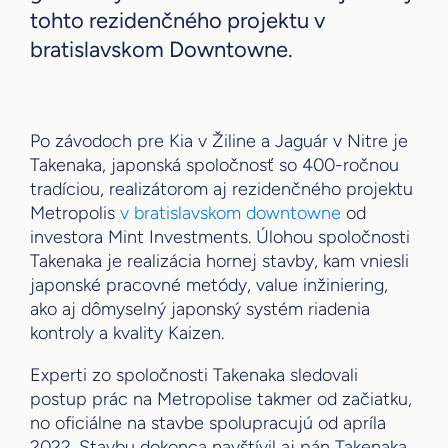
tohto rezidenčného projektu v
bratislavskom Downtowne.
Po závodoch pre Kia v Žiline a Jaguár v Nitre je
Takenaka, japonská spoločnosť so 400-ročnou
tradíciou, realizátorom aj rezidenčného projektu
Metropolis
v bratislavskom downtowne
od
investora Mint Investments. Úlohou spoločnosti
Takenaka je realizácia hornej stavby, kam vniesli
japonské pracovné metódy, value inžiniering,
ako aj dômyselný japonský systém riadenia
kontroly a kvality Kaizen.
Experti zo spoločnosti Takenaka sledovali
postup prác na Metropolise takmer od začiatku,
no oficiálne na stavbe spolupracujú od apríla
2022. Stavbu dokonca navštívil aj pán Takenaka