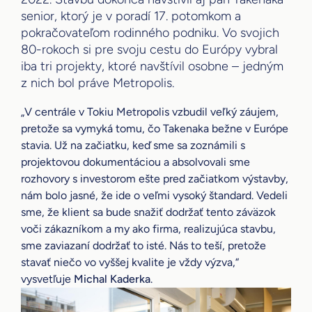
senior, ktorý je v poradí 17. potomkom a
pokračovateľom rodinného podniku. Vo svojich
80-rokoch si pre svoju cestu do Európy vybral
iba tri projekty, ktoré navštívil osobne – jedným
z nich bol práve Metropolis.
„V centrále v Tokiu Metropolis vzbudil veľký záujem,
pretože sa vymyká tomu, čo Takenaka bežne v Európe
stavia. Už na začiatku, keď sme sa zoznámili s
projektovou dokumentáciou a absolvovali sme
rozhovory s investorom ešte pred začiatkom výstavby,
nám bolo jasné, že ide o veľmi vysoký štandard. Vedeli
sme, že klient sa bude snažiť dodržať tento záväzok
voči zákazníkom a my ako firma, realizujúca stavbu,
sme zaviazaní dodržať to isté. Nás to teší, pretože
stavať niečo vo vyššej kvalite je vždy výzva,“
vysvetľuje
Michal Kaderka
.