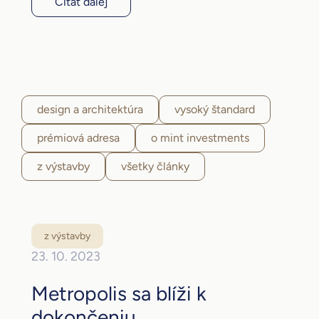
Čítať ďalej
design a architektúra
vysoký štandard
prémiová adresa
o mint investments
z výstavby
všetky články
z výstavby
23. 10. 2023
Metropolis sa blíži k
dokončeniu