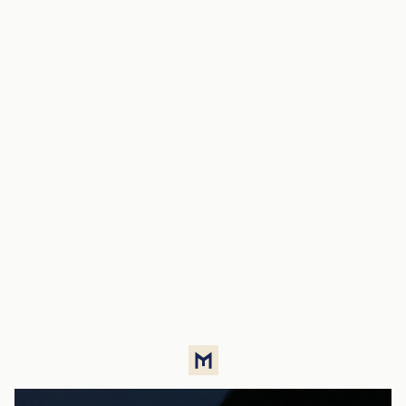
Príďte sa sami
presvedčiť o kvalite
tohto projektu
Rezervovať obhliadku