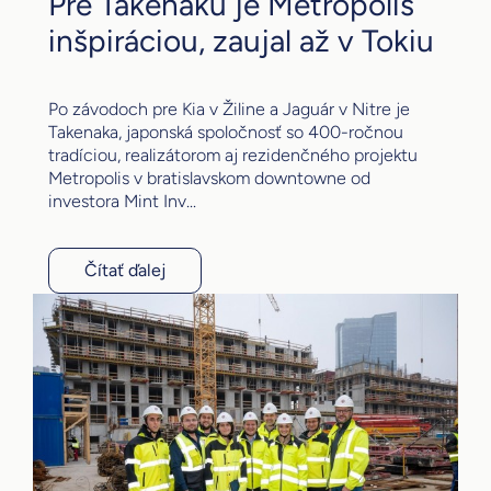
Pre Takenaku je Metropolis
inšpiráciou, zaujal až v Tokiu
Po závodoch pre Kia v Žiline a Jaguár v Nitre je
Takenaka, japonská spoločnosť so 400-ročnou
tradíciou, realizátorom aj rezidenčného projektu
Metropolis v bratislavskom downtowne od
investora Mint Inv...
Čítať ďalej