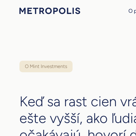
O 
O Mint Investments
Keď sa rast cien vr
ešte vyšší, ako ľudi
očakávajú, hovorí 