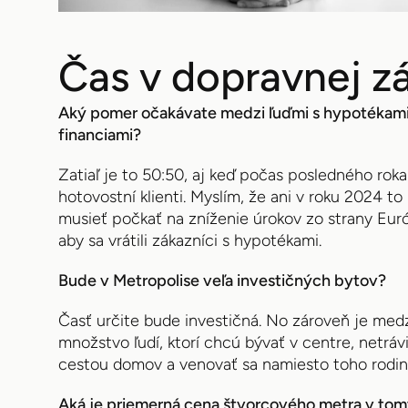
Čas v dopravnej z
Aký pomer očakávate medzi ľuďmi s hypotékami 
financiami?
Zatiaľ je to 50:50, aj keď počas posledného rok
hotovostní klienti. Myslím, že ani v roku 2024 
musieť počkať na zníženie úrokov zo strany Euró
aby sa vrátili zákazníci s hypotékami.
Bude v Metropolise veľa investičných bytov?
Časť určite bude investičná. No zároveň je medz
množstvo ľudí, ktorí chcú bývať v centre, netrá
cestou domov a venovať sa namiesto toho rodin
Aká je priemerná cena štvorcového metra v tom