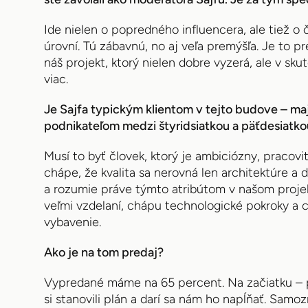
Ide nielen o popredného influencera, ale tiež o 
úrovní. Tú zábavnú, no aj veľa premýšľa. Je to p
náš projekt, ktorý nielen dobre vyzerá, ale v sku
viac.
Je Sajfa typickým klientom v tejto budove – ma
podnikateľom medzi štyridsiatkou a päťdesiatk
Musí to byť človek, ktorý je ambiciózny, pracovi
chápe, že kvalita sa nerovná len architektúre a di
a rozumie práve týmto atribútom v našom projek
veľmi vzdelaní, chápu technologické pokroky a c
vybavenie.
Ako je na tom predaj?
Vypredané máme na 65 percent. Na začiatku – p
si stanovili plán a darí sa nám ho napĺňať. Samo