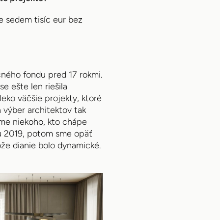
e sedem tisíc eur bez
čného fondu pred 17 rokmi.
e ešte len riešila
eko väčšie projekty, ktoré
 výber architektov tak
 sme niekoho, kto chápe
oku 2019, potom sme opäť
tože dianie bolo dynamické.