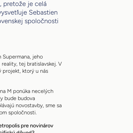
, pretože je celá
ysvetľuje Sebastien
ovenskej spoločnosti
m Supermana, jeho
eality, tej bratislavskej. V
projekt, ktorý u nás
ena M ponúka necelých
edy bude budova
olávajú novostavby, sme sa
om spoločnosti.
tropolis pre novinárov
ecifický dôvod?