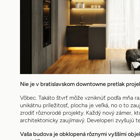
Nie je v bratislavskom downtowne pretlak proj
Vôbec. Takáto štvrť môže vzniknúť podľa mňa raz 
unikátnu príležitosť, plocha je veľká, no o to za
zrodiť rôznorodé projekty. Každý nový zámer, ktor
architektonicky zaujímavý. Developeri zvyšujú t
Vaša budova je obklopená rôznymi vyššími objekt