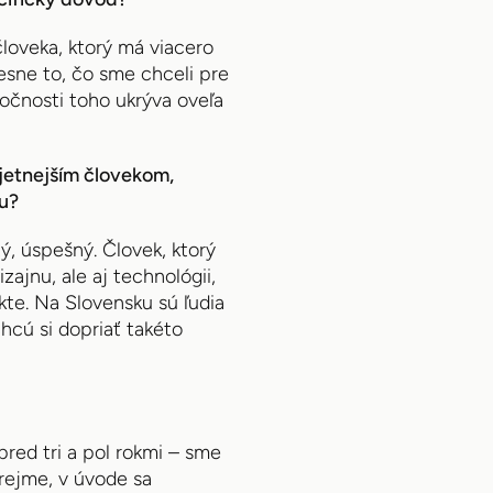
človeka, ktorý má viacero
resne to, čo sme chceli pre
točnosti toho ukrýva oveľa
jetnejším človekom,
ou?
tý, úspešný. Človek, ktorý
zajnu, ale aj technológii,
te. Na Slovensku sú ľudia
hcú si dopriať takéto
red tri a pol rokmi – sme
zrejme, v úvode sa