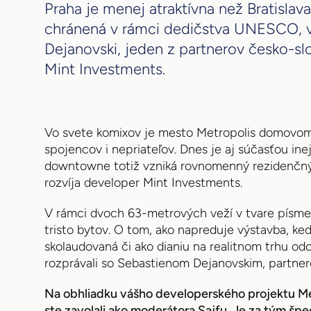
Praha je menej atraktívna než Bratislava
chránená v rámci dedičstva UNESCO, v
Dejanovski, jeden z partnerov česko-sl
Mint Investments.
Vo svete komixov je mesto Metropolis domovo
spojencov i nepriateľov. Dnes je aj súčasťou inej r
downtowne totiž vzniká rovnomenný rezidenčný 
rozvíja developer Mint Investments.
V rámci dvoch 63-metrových veží v tvare písm
tristo bytov. O tom, ako napreduje výstavba, k
skolaudovaná či ako dianiu na realitnom trhu od
rozprávali so Sebastienom Dejanovskim, partner
Na obhliadku vášho developerského projektu Me
ste zavolali ako moderátora Sajfu. Je za tým šp