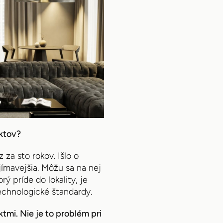
ektov?
za sto rokov. Išlo o
ujímavejšia. Môžu sa na nej
ý príde do lokality, je
echnologické štandardy.
mi. Nie je to problém pri