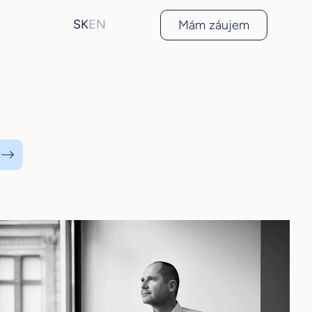
SK
EN
Mám záujem