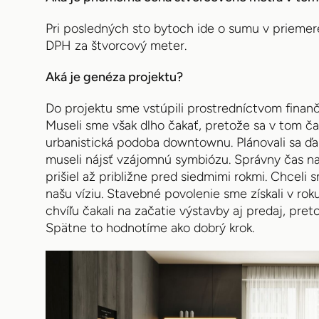
Pri posledných sto bytoch ide o sumu v priemer
DPH za štvorcový meter.
Aká je genéza projektu?
Do projektu sme vstúpili prostredníctvom finan
Museli sme však dlho čakať, pretože sa v tom čas
urbanistická podoba downtownu. Plánovali sa ďal
museli nájsť vzájomnú symbiózu. Správny čas na
prišiel až približne pred siedmimi rokmi. Chceli
našu víziu. Stavebné povolenie sme získali v r
chvíľu čakali na začatie výstavby aj predaj, pre
Spätne to hodnotíme ako dobrý krok.