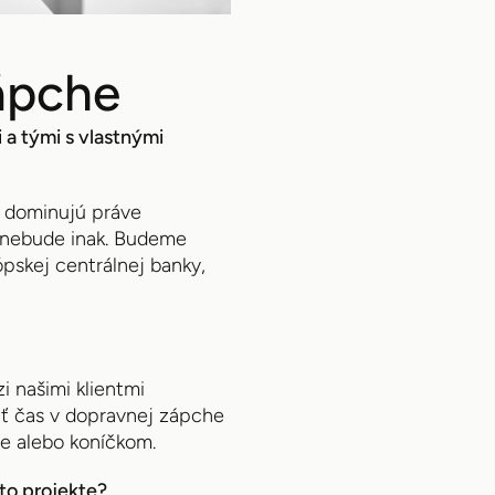
ápche
a tými s vlastnými
a dominujú práve
to nebude inak. Budeme
pskej centrálnej banky,
i našimi klientmi
viť čas v dopravnej zápche
e alebo koníčkom.
to projekte?