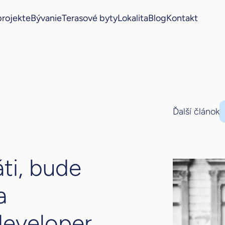
projekte
Bývanie
Terasové byty
Lokalita
Blog
Kontakt
Ďalší článok
áti, bude
a
developer