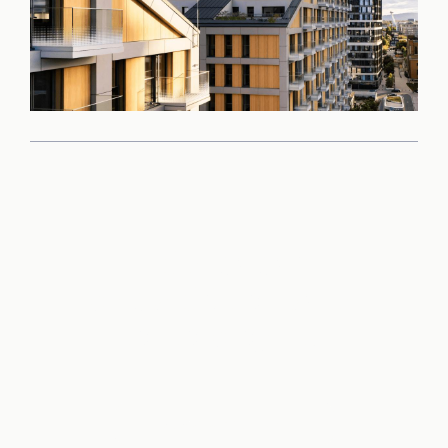
Príďte sa sami
presvedčiť o kvalite
tohto projektu
Rezervovať obhliadku