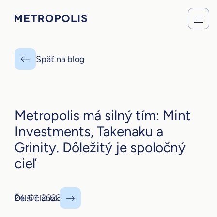
Späť na blog
Metropolis má silný tím: Mint
Investments, Takenaku a
Grinity. Dôležitý je spoločný
cieľ
24. 01. 2023
Ďalší článok