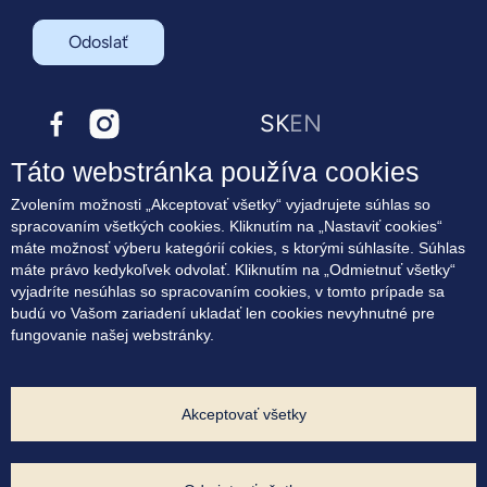
Odoslať
SK
EN
Táto webstránka používa cookies
O projekte
Zvolením možnosti „Akceptovať všetky“ vyjadrujete súhlas so
Bývanie
spracovaním všetkých cookies. Kliknutím na „Nastaviť cookies“
Terasové byty
máte možnosť výberu kategórií cokies, s ktorými súhlasíte. Súhlas
Lokalita
máte právo kedykoľvek odvolať. Kliknutím na „Odmietnuť všetky“
Blog
vyjadríte nesúhlas so spracovaním cookies, v tomto prípade sa
Kontakt
budú vo Vašom zariadení ukladať len cookies nevyhnutné pre
fungovanie našej webstránky.
Súhlas na marketingové oslovovanie
Zásady využívania cookies
Ochrana osobných údajov
Nastavenia cookies
Akceptovať všetky
Developer projektu: