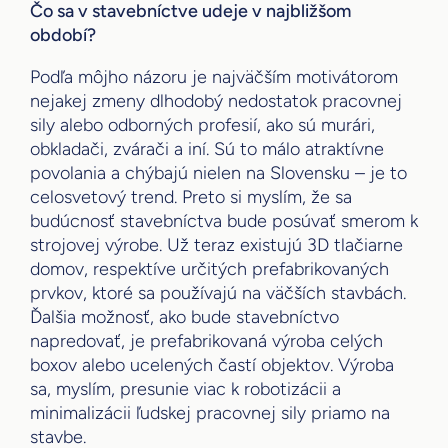
Čo sa v stavebníctve udeje v najbližšom
období?
Podľa môjho názoru je najväčším motivátorom
nejakej zmeny dlhodobý nedostatok pracovnej
sily alebo odborných profesií, ako sú murári,
obkladači, zvárači a iní. Sú to málo atraktívne
povolania a chýbajú nielen na Slovensku – je to
celosvetový trend. Preto si myslím, že sa
budúcnosť stavebníctva bude posúvať smerom k
strojovej výrobe. Už teraz existujú 3D tlačiarne
domov, respektíve určitých prefabrikovaných
prvkov, ktoré sa používajú na väčších stavbách.
Ďalšia možnosť, ako bude stavebníctvo
napredovať, je prefabrikovaná výroba celých
boxov alebo ucelených častí objektov. Výroba
sa, myslím, presunie viac k robotizácii a
minimalizácii ľudskej pracovnej sily priamo na
stavbe.