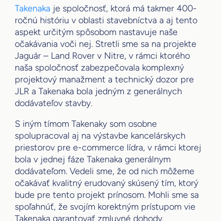
Takenaka
je spoločnosť, ktorá má takmer 400-
ročnú históriu v oblasti stavebníctva a aj tento
aspekt určitým spôsobom nastavuje naše
očakávania voči nej. Stretli sme sa na projekte
Jaguár – Land Rover v Nitre, v rámci ktorého
naša spoločnosť zabezpečovala komplexný
projektový manažment a technický dozor pre
JLR a Takenaka bola jedným z generálnych
dodávateľov stavby.
S iným tímom Takenaky som osobne
spolupracoval aj na výstavbe kancelárskych
priestorov pre e-commerce lídra, v rámci ktorej
bola v jednej fáze Takenaka generálnym
dodávateľom. Vedeli sme, že od nich môžeme
očakávať kvalitný erudovaný skúsený tím, ktorý
bude pre tento projekt prínosom. Mohli sme sa
spoľahnúť, že svojím korektným prístupom vie
Takenaka garantovať zmluvné dohody.